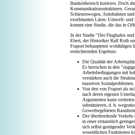
Bankenbereich kurieren. Doch di
Kommunikationsstrukturen. Gerade
Schienenwegen, Autobahnen und Luf
exorbitanten Lärm- Umwelt- und S
kommt eine Studie, die das in Off
In der Studie "Der Flughafen und 
Ebert, der Historiker Ralf Roth 
Fraport behaupteten wohltätigen 
ernüchternden Ergebnis:
Die Qualität der Arbeitsplä
Es herrschen in den "zugig
Arbeitsbedingungen mit hoh
verstärken auch die Strukt
massiven Sozialproblemen.
Von den von Fraport als si
nach deren eigenen Unterl
Argumenten kann vertreten w
substituieren, d. h. wegratio
Gewerbegebieten Raunheims
Der überbordende Verkehr a
in einer erstaunlich gering
sich selbst genügender Verk
wesentlichen Funktionen kö