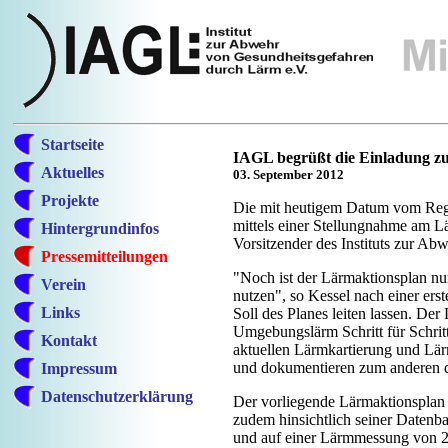
Startseite
IAGL begrüßt die Einladung z
Aktuelles
03. September 2012
Projekte
Die mit heutigem Datum vom Regi
mittels einer Stellungnahme am L
Hintergrundinfos
Vorsitzender des Instituts zur A
Pressemitteilungen
"Noch ist der Lärmaktionsplan nur
Verein
nutzen", so Kessel nach einer ers
Links
Soll des Planes leiten lassen. De
Umgebungslärm Schritt für Schritt
Kontakt
aktuellen Lärmkartierung und Lä
und dokumentieren zum anderen 
Impressum
Datenschutzerklärung
Der vorliegende Lärmaktionsplan s
zudem hinsichtlich seiner Datenba
und auf einer Lärmmessung von 2