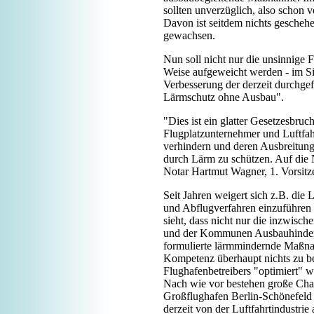
sollten unverzüglich, also schon
Davon ist seitdem nichts geschehe
gewachsen.
Nun soll nicht nur die unsinnige
Weise aufgeweicht werden - im Si
Verbesserung der derzeit durchgef
Lärmschutz ohne Ausbau".
"Dies ist ein glatter Gesetzesbru
Flugplatzunternehmer und Luftfah
verhindern und deren Ausbreitun
durch Lärm zu schützen. Auf die
Notar Hartmut Wagner, 1. Vorsitz
Seit Jahren weigert sich z.B. di
und Abflugverfahren einzuführen - 
sieht, dass nicht nur die inzwisc
und der Kommunen Ausbauhinderni
formulierte lärmmindernde Maßna
Kompetenz überhaupt nichts zu be
Flughafenbetreibers "optimiert" w
Nach wie vor bestehen große Cha
Großflughafen Berlin-Schönefeld ge
derzeit von der Luftfahrtindustrie