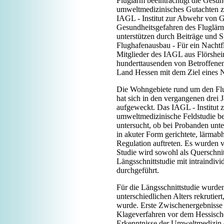
Fluglärm beeinträchtigt die Gesun
umweltmedizinisches Gutachten zu
IAGL - Institut zur Abwehr von G
Gesundheitsgefahren des Fluglärm
unterstützen durch Beiträge und 
Flughafenausbau - Für ein Nachtfl
Mitglieder des IAGL aus Flörsheim
hunderttausenden von Betroffene
Land Hessen mit dem Ziel eines N
Die Wohngebiete rund um den Flu
hat sich in den vergangenen drei 
aufgeweckt. Das IAGL - Institut 
umweltmedizinische Feldstudie be
untersucht, ob bei Probanden unt
in akuter Form gerichtete, lärmab
Regulation auftreten. Es wurden v
Studie wird sowohl als Querschnitt
Längsschnittstudie mit intraindi
durchgeführt.
Für die Längsschnittstudie wurde
unterschiedlichen Alters rekruti
wurde. Erste Zwischenergebnisse 
Klageverfahren vor dem Hessische
Erkenntnisse der Umweltmedizin 