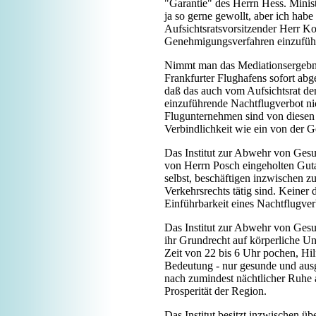
"Garantie" des Herrn Hess. Minis
ja so gerne gewollt, aber ich habe
Aufsichtsratsvorsitzender Herr Koc
Genehmigungsverfahren einzufüh
Nimmt man das Mediationsergebni
Frankfurter Flughafens sofort ab
daß das auch vom Aufsichtsrat de
einzuführende Nachtflugverbot nic
Flugunternehmen sind von diesen s
Verbindlichkeit wie ein von der 
Das Institut zur Abwehr von Gesun
von Herrn Posch eingeholten Guta
selbst, beschäftigen inzwischen
Verkehrsrechts tätig sind. Keiner 
Einführbarkeit eines Nachtflugverb
Das Institut zur Abwehr von Ges
ihr Grundrecht auf körperliche Unv
Zeit von 22 bis 6 Uhr pochen, Hilf
Bedeutung - nur gesunde und ausg
nach zumindest nächtlicher Ruhe a
Prosperität der Region.
Das Institut besitzt inzwischen üb