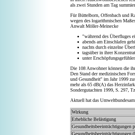
als zwei Stunden am Tag summiere
Für Büttelborn, Offenbach und R
wegen des logarithmischen Maßes e
Anwalt Möller-Meinecke
"während des Überfluges ei
abends am Einschlafen geh
nachts durch einzelne Über
tagsüber in ihrer Konzentra
unter Erschöpfungsgefühle
Die 108 Anwohner können die ihn
Den Stand der medizinischen For
und Gesundheit" im Jahr 1999 zus
mehr als 65 dB(A) das Herzinfark
Sondergutachten 1999, S. 297, Tz
Aktuell hat das Umweltbundesamt
Wirkung
Erhebliche Belästigung
Gesundheitsbeeinträchtigungen p
Gesundheitsbeeinträchtigungen (