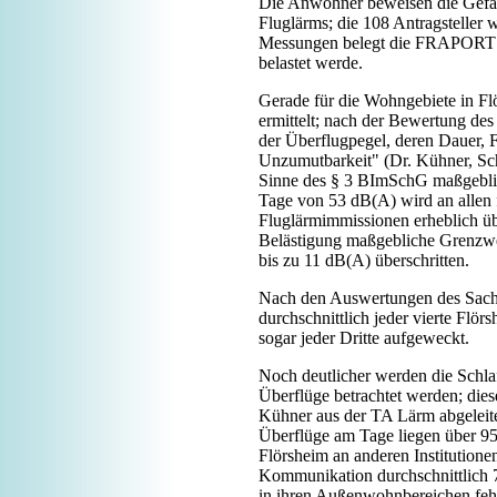
Die Anwohner beweisen die Gefä
Fluglärms; die 108 Antragsteller 
Messungen belegt die FRAPORT AG
belastet werde.
Gerade für die Wohngebiete in F
ermittelt; nach der Bewertung de
der Überflugpegel, deren Dauer, 
Unzumutbarkeit" (Dr. Kühner, Sch
Sinne des § 3 BImSchG maßgeblich
Tage von 53 dB(A) wird an allen
Fluglärmimmissionen erheblich übe
Belästigung maßgebliche Grenzwe
bis zu 11 dB(A) überschritten.
Nach den Auswertungen des Sachv
durchschnittlich jeder vierte Flö
sogar jeder Dritte aufgeweckt.
Noch deutlicher werden die Schla
Überflüge betrachtet werden; die
Kühner aus der TA Lärm abgeleit
Überflüge am Tage liegen über 95 
Flörsheim an anderen Institutionen
Kommunikation durchschnittlich 7
in ihren Außenwohnbereichen feh