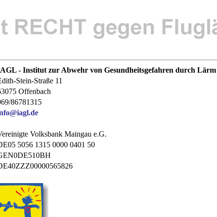
IAGL - Institut zur Abwehr von Gesundheitsgefahren durch Lärm 
Edith-Stein-Straße 11
63075 Offenbach
069/86781315
info@iagl.de
Vereinigte Volksbank Maingau e.G.
DE05 5056 1315 0000 0401 50
GEN0DE510BH
DE40ZZZ00000565826