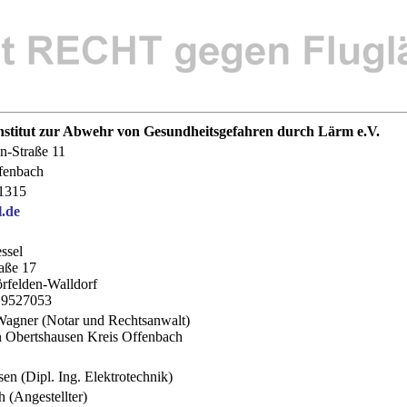
nstitut zur Abwehr von Gesundheitsgefahren durch Lärm e.V.
in-Straße 11
fenbach
1315
l.de
ssel
aße 17
rfelden-Walldorf
1 9527053
agner (Notar und Rechtsanwalt)
n Obertshausen Kreis Offenbach
sen (Dipl. Ing. Elektrotechnik)
h (Angestellter)