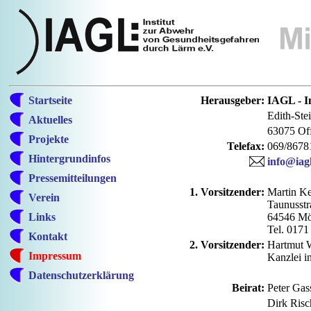
Startseite
Herausgeber:
IAGL - I
Edith-Ste
Aktuelles
63075 Of
Projekte
Telefax:
069/8678
Hintergrundinfos
info@iag
Pressemitteilungen
1. Vorsitzender:
Martin Ke
Verein
Taunusstr
Links
64546 Mö
Tel. 017
Kontakt
2. Vorsitzender:
Hartmut W
Impressum
Kanzlei i
Datenschutzerklärung
Beirat:
Peter Gas
Dirk Risc