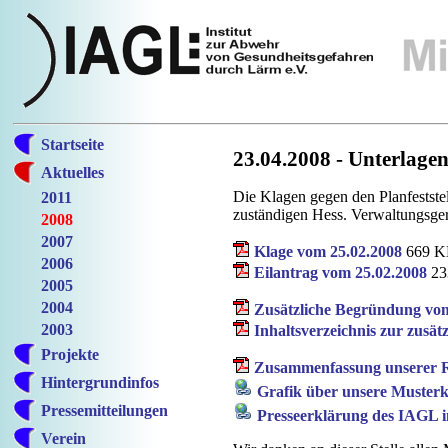
Startseite
23.04.2008 - Unterlage
Aktuelles
Die Klagen gegen den Planfestste
2011
zuständigen Hess. Verwaltungsge
2008
2007
Klage vom 25.02.2008
669 K
2006
Eilantrag vom 25.02.2008
23
2005
2004
Zusätzliche Begründung vom
2003
Inhaltsverzeichnis zur zusä
Projekte
Zusammenfassung unserer R
Hintergrundinfos
Grafik über unsere Muster
Pressemitteilungen
Presseerklärung des IAGL 
Verein